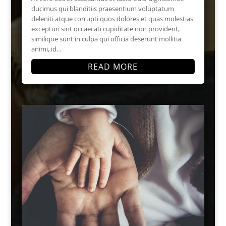
ducimus qui blanditiis praesentium voluptatum
deleniti atque corrupti quos dolores et quas molestias
excepturi sint occaecati cupiditate non provident,
similique sunt in culpa qui officia deserunt mollitia
animi, id...
READ MORE