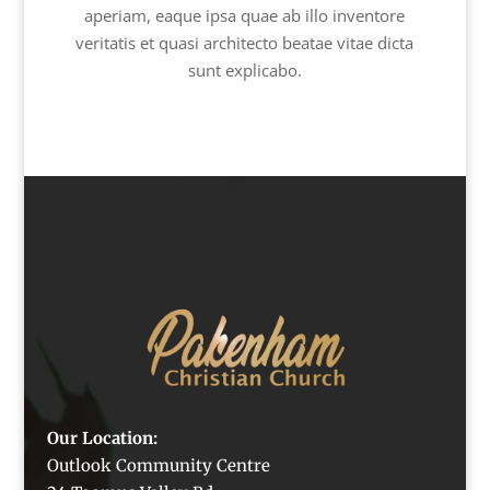
aperiam, eaque ipsa quae ab illo inventore
veritatis et quasi architecto beatae vitae dicta
sunt explicabo.
Our Location:
Outlook Community Centre