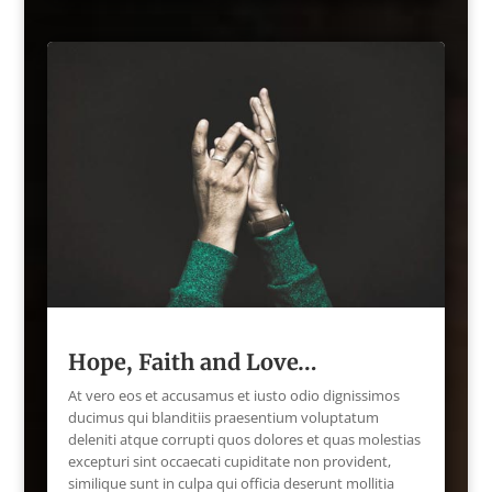
Hope, Faith and Love…
At vero eos et accusamus et iusto odio dignissimos
ducimus qui blanditiis praesentium voluptatum
deleniti atque corrupti quos dolores et quas molestias
excepturi sint occaecati cupiditate non provident,
similique sunt in culpa qui officia deserunt mollitia