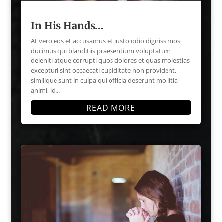
In His Hands…
At vero eos et accusamus et iusto odio dignissimos
ducimus qui blanditiis praesentium voluptatum
deleniti atque corrupti quos dolores et quas molestias
excepturi sint occaecati cupiditate non provident,
similique sunt in culpa qui officia deserunt mollitia
animi, id...
READ MORE