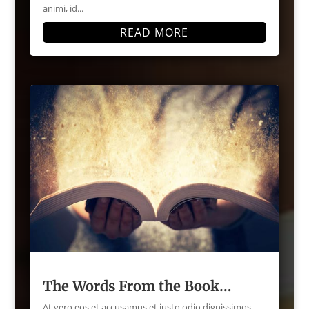
animi, id...
READ MORE
The Words From the Book…
At vero eos et accusamus et iusto odio dignissimos