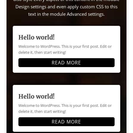
Design settings and even apply custom CSS to this
text in the module Advanced settings.
Hello world!
Welcome to WordPress. This is your first post. Edit or
delete it, then start writing!
READ MORE
Hello world!
Welcome to WordPress. This is your first post. Edit or
delete it, then start writing!
READ MORE