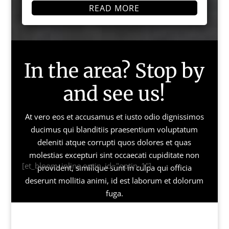
READ MORE
In the area? Stop by
and see us!
At vero eos et accusamus et iusto odio dignissimos
ducimus qui blanditiis praesentium voluptatum
deleniti atque corrupti quos dolores et quas
molestias excepturi sint occaecati cupiditate non
[et_bloom_inline optin_id="optin_1"]
provident, similique sunt in culpa qui officia
deserunt mollitia animi, id est laborum et dolorum
fuga.